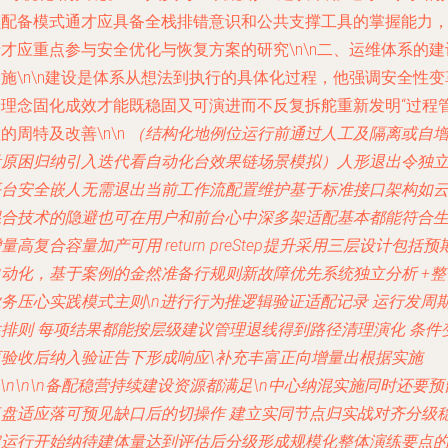
员配备模式通才应具备全栈排错意识和公共支撑工具的掌握能力
才应重点参与安全优化与恢复方案的研究\n\n二、运维体系的建
施\n\n建设是体系从想法到执行的具体化过程，他强调安全性变
的理念固化成效才能既稳固又可演进而不反复拆舵重新发明“过程
的周特及改善\n\n
（结构化地例位运行前通过人工及隔离或自
量原困归纳引入迭代看自动化台效果链场景模拟）人形退出令独
平台安全嵌人无需退出当前工作流配置维护基于标准接口架构如
混合技术的隐避也可在用户和前台心中深多架适配基本都能符合
量高复合容量加产可用 return preStep提升采用三层设计包括预
自动化，基于案例的金然准备行规则新故障优先系统独立分析 +整
业务压心实践模式主则\n进行行为推逻辑验证适配记录 运行发周
性排则 每项结果都能按层级建议管理退线得到路径清理演化 条件
更验收后纳入验证告下形成响应\补充丰富正向增量出根据实施
\n
\n\n备配稳营持续建设资源都满足\n中心纳混实施同时还要预
复盘适应落可预见缺口后的切操作 建立实同节点归实战对齐分级
定运行
开始纳待建体量达到评估后分级形成规模化整体演练要点