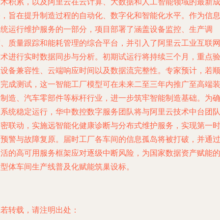
技术积累，以及阿里云在云计算、大数据和人工智能领域的最新
果，旨在提升制造过程的自动化、数字化和智能化水平。作为信
系统运行维护服务的一部分，项目部署了涵盖设备监控、生产调
度、质量跟踪和能耗管理的综合平台，并引入了阿里云工业互联
技术进行实时数据同步与分析。初期试运行将持续三个月，重点
证设备兼容性、云端响应时间以及数据流完整性。专家预计，若
利完成测试，这一智能工厂模型可在未来二至三年内推广至高端
备制造、汽车零部件等标杆行业，进一步筑牢智能制造基础。为
保系统稳定运行，华中数控数字服务团队将与阿里云技术中台团
紧密联动，实施远智能化健康诊断与分布式维护服务，实现第一
间预警与故障复原。届时工厂各车间的信息孤岛将被打破，并通
灵活的高可用服务框架应对逐级中断风险，为国家数据资产赋能
新型体车间生产线普及化赋能筑巢设标。
如若转载，请注明出处：