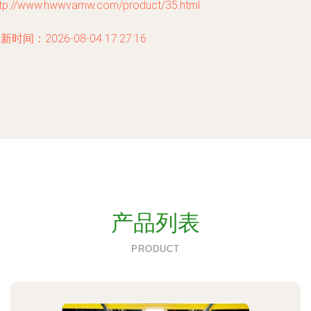
ttp://www.hwwvamw.com/product/35.html
新时间：2026-08-04 17:27:16
产品列表
PRODUCT