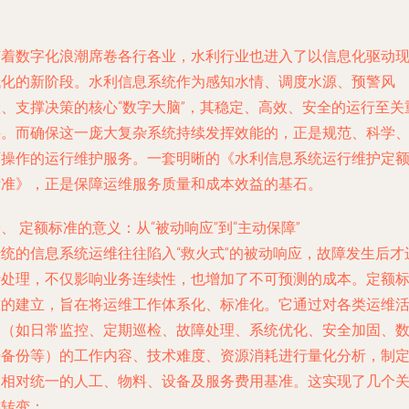
随着数字化浪潮席卷各行各业，水利行业也进入了以信息化驱动
代化的新阶段。水利信息系统作为感知水情、调度水源、预警风
险、支撑决策的核心“数字大脑”，其稳定、高效、安全的运行至关
要。而确保这一庞大复杂系统持续发挥效能的，正是规范、科学
可操作的运行维护服务。一套明晰的《水利信息系统运行维护定
标准》，正是保障运维服务质量和成本效益的基石。
、 定额标准的意义：从“被动响应”到“主动保障”
传统的信息系统运维往往陷入“救火式”的被动响应，故障发生后才
行处理，不仅影响业务连续性，也增加了不可预测的成本。定额
准的建立，旨在将运维工作体系化、标准化。它通过对各类运维
动（如日常监控、定期巡检、故障处理、系统优化、安全加固、
据备份等）的工作内容、技术难度、资源消耗进行量化分析，制
出相对统一的人工、物料、设备及服务费用基准。这实现了几个
键转变：